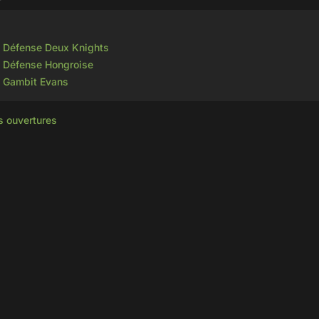
e: Défense Deux Knights
e: Défense Hongroise
e: Gambit Evans
s ouvertures