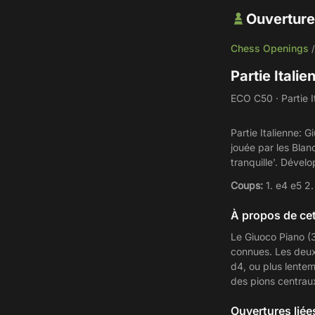
Ouverture
Chess Openings
Partie Itali
ECO C50 · Partie It
Partie Italienne: G
jouée par les Blan
tranquille'. Déve
Coups:
1. e4 e5 2
À propos de cet
Le Giuoco Piano (3
connues. Les deux
d4, ou plus lente
des pions centraux
Ouvertures liée