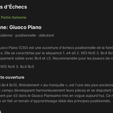
s d'Échecs
Partie Italienne
/
enne: Giuoco Piano
alienne · positionnelle · débutant
iuoco Piano (C50) est une ouverture d'échecs positionnelle de la famill
cs. Elle se caractérise par la séquence 1. e4 e5 2. Nf3 Nc6 3. Bc4 Bc5
loppement solide avec Bc4 et c3. Recommandée pour les joueurs de n
. Nf3 Nc6 3. Bc4 Bc5
te ouverture
.Bc4 Bc5), littéralement « jeu tranquille », est l'une des plus ancien
 camps développent harmonieusement leurs pièces et se disputent l
ment par d3 dans le Giuoco Pianissimo très en vogue aujourd'hui. Ce
 en fait un terrain d'apprentissage idéal des principes positionnels.
s