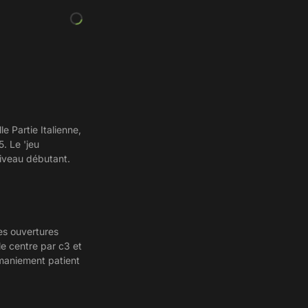
e Partie Italienne,
. Le 'jeu
iveau débutant.
nes ouvertures
e centre par c3 et
 maniement patient