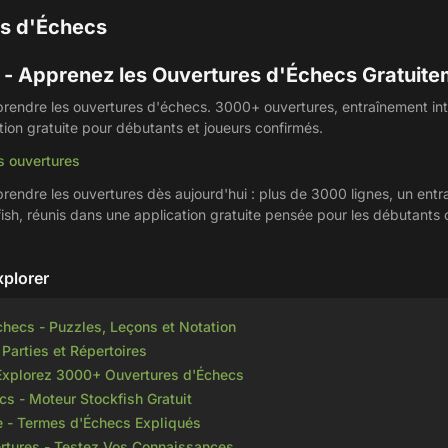
s d'Échecs
 Apprenez les Ouvertures d'Échecs Gratuite
ndre les ouvertures d'échecs. 3000+ ouvertures, entraînement inte
tion gratuite pour débutants et joueurs confirmés.
s ouvertures
ndre les ouvertures dès aujourd'hui : plus de 3000 lignes, un entra
fish, réunis dans une application gratuite pensée pour les débutant
xplorer
checs - Puzzles, Leçons et Notation
 Parties et Répertoires
 Explorez 3000+ Ouvertures d'Échecs
s - Moteur Stockfish Gratuit
e - Termes d'Échecs Expliqués
rtures - Testez Vos Connaissances