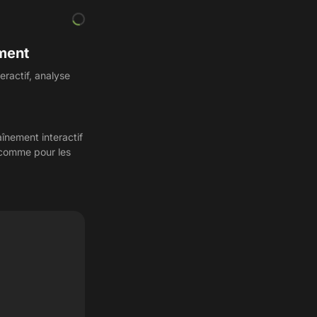
ment
ractif, analyse
înement interactif
s comme pour les