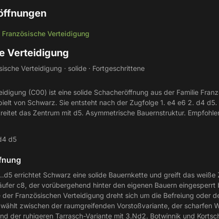
öffnungen
Französische Verteidigung
/
e Verteidigung
sche Verteidigung · solide · Fortgeschrittene
eidigung (C00) ist eine solide Schacheröffnung aus der Familie Fran
ielt von Schwarz. Sie entsteht nach der Zugfolge 1. e4 e6 2. d4 d5.
treitet das Zentrum mit d5. Asymmetrische Bauernstruktur. Empfohlen
d4 d5
ffnung
..d5 errichtet Schwarz eine solide Bauernkette und greift das weiße 
Läufer c8, der vorübergehend hinter den eigenen Bauern eingesperrt b
 der Französischen Verteidigung dreht sich um die Befreiung oder 
ß wählt zwischen der raumgreifenden Vorstoßvariante, der scharfen 
d der ruhigeren Tarrasch-Variante mit 3.Nd2. Botwinnik und Kortsch