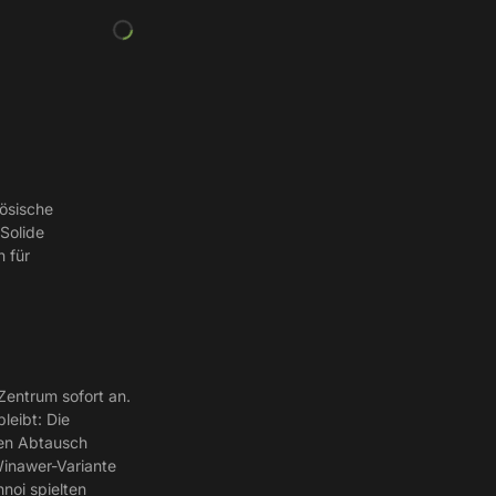
zösische
 Solide
 für
Zentrum sofort an.
leibt: Die
den Abtausch
Winawer-Variante
noi spielten