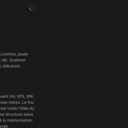
 Londres, jouée
e3 d6. Système
u débutant.
ouent d4, Nf3, Bf4,
ses noires. Le fou
est toute l'idée du
une structure saine
à la mémorisation.
mmet.