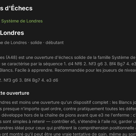
s d'Échecs
Système de Londres
/
 Londres
 de Londres · solide · débutant
s (A48) est une ouverture d'échecs solide de la famille Système de
le se caractérise par la séquence 1. d4 Nf6 2. Nf3 g6 3. Bf4 Bg7 4. 
s Blancs. Facile à apprendre. Recommandée pour les joueurs de nivea
2. Nf3 g6 3. Bf4 Bg7 4. e3 d6
te ouverture
res est moins une ouverture qu'un dispositif complet : les Blancs j
 presque n'importe quel ordre, contre pratiquement toutes les défen
 développe hors de la chaîne de pions avant que e3 ne l'enferme : c'
 sont simples à retenir — contrôler e5, s'étendre à l'aile roi, garder 
ondres idéal pour ceux qui préfèrent la compréhension positionnelle 
 ont montré qu'il peut être une vraie tentative de gain, même au so