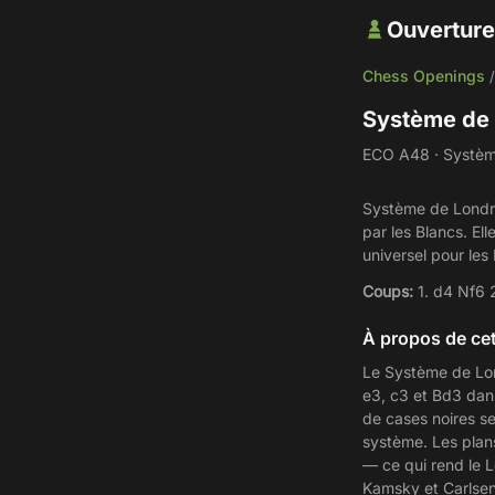
Ouverture
Chess Openings
Système de
ECO A48 · Système
Système de Londre
par les Blancs. El
universel pour le
Coups:
1. d4 Nf6 
À propos de cet
Le Système de Lond
e3, c3 et Bd3 dans
de cases noires se
système. Les plans
— ce qui rend le L
Kamsky et Carlsen