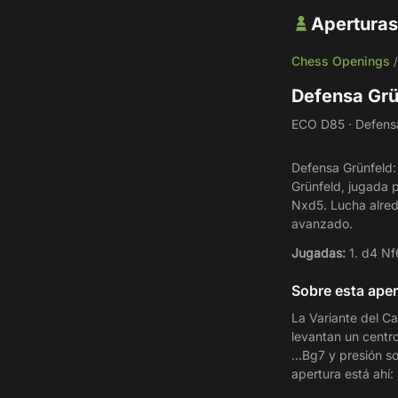
Aperturas
Chess Openings
Defensa Grü
ECO D85 · Defensa
Defensa Grünfeld:
Grünfeld, jugada p
Nxd5. Lucha alred
avanzado.
Jugadas:
1. d4 Nf
Sobre esta aper
La Variante del Ca
levantan un centro
...Bg7 y presión s
apertura está ahí: