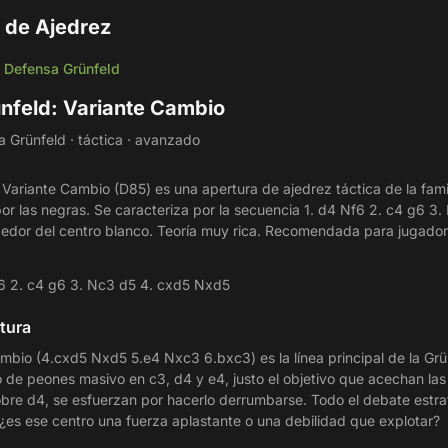
 de Ajedrez
Defensa Grünfeld
/
nfeld: Variante Cambio
 Grünfeld · táctica · avanzado
 Variante Cambio (D85) es una apertura de ajedrez táctica de la fami
or las negras. Se caracteriza por la secuencia 1. d4 Nf6 2. c4 g6 3
edor del centro blanco. Teoría muy rica. Recomendada para jugador
6 2. c4 g6 3. Nc3 d5 4. cxd5 Nxd5
tura
mbio (4.cxd5 Nxd5 5.e4 Nxc3 6.bxc3) es la línea principal de la Grü
 de peones masivo en c3, d4 y e4, justo el objetivo que acechan las 
obre d4, se esfuerzan por hacerlo derrumbarse. Todo el debate estra
 ¿es ese centro una fuerza aplastante o una debilidad que explotar?