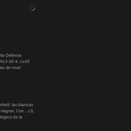
lia Defensa
. Nc3 d5 4. cxd5
es de nivel
nfeld: las blancas
negras. Con ...c5,
tégico de la