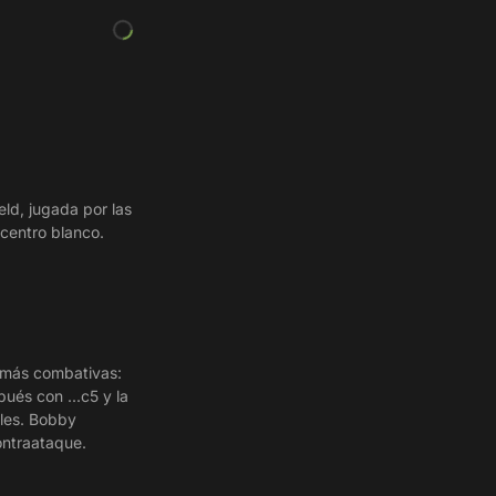
eld, jugada por las
 centro blanco.
 más combativas:
ués con ...c5 y la
ales. Bobby
ontraataque.