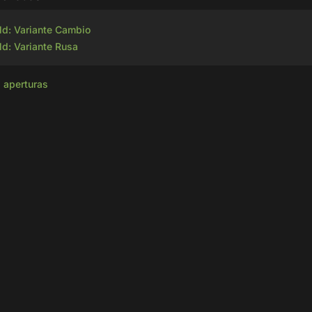
ld: Variante Cambio
ld: Variante Rusa
s aperturas