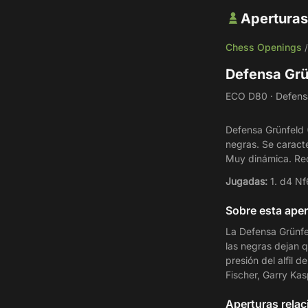
Aperturas
Chess Openings
Defensa Grü
ECO D80 · Defensa
Defensa Grünfeld (
negras. Se caracte
Muy dinámica. Re
Jugadas:
1. d4 Nf
Sobre esta aper
La Defensa Grünfe
las negras dejan q
presión del alfil 
Fischer, Garry Kas
Aperturas rela