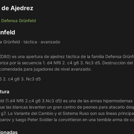
 de Ajedrez
Defensa Grünfeld
/
nfeld
 Grünfeld · táctica · avanzado
D80) es una apertura de ajedrez táctica de la familia Defensa Grünf
riza por la secuencia 1. d4 Nf6 2. c4 g6 3. Nc3 d5. Destrucción del
comendada para jugadores de nivel avanzado.
6 2. c4 g6 3. Nc3 d5
tura
ld (1.d4 Nf6 2.c4 g6 3.Nc3 d5) es una de las armas hipermodernas
ue las blancas levanten un gran centro de peones para atacarlo desp
de g7. La Variante del Cambio y el Sistema Ruso son sus líneas princip
parov y luego Peter Svidler la convirtieron en una temible arma de c
cionadas