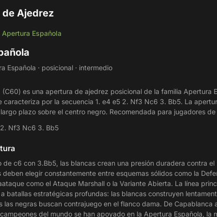
 de Ajedrez
Apertura Española
/
pañola
 Española · posicional · intermedio
(C60) es una apertura de ajedrez posicional de la familia Apertura 
e caracteriza por la secuencia 1. e4 e5 2. Nf3 Nc6 3. Bb5. La apertu
a largo plazo sobre el centro negro. Recomendada para jugadores de 
 2. Nf3 Nc6 3. Bb5
tura
lo de c6 con 3.Bb5, las blancas crean una presión duradera contra el
s deben elegir constantemente entre esquemas sólidos como la Defe
ataque como el Ataque Marshall o la Variante Abierta. La línea princ
a batallas estratégicas profundas: las blancas construyen lentament
as las negras buscan contrajuego en el flanco dama. De Capablanca 
s campeones del mundo se han apoyado en la Apertura Española, la 