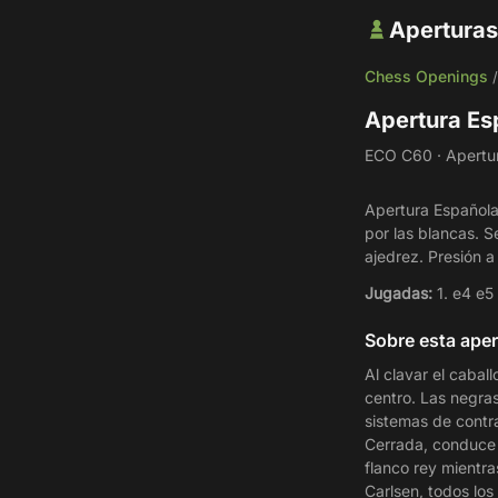
Aperturas
Chess Openings
Apertura Es
ECO C60 · Apertura
Apertura Española 
por las blancas. S
ajedrez. Presión 
Jugadas:
1. e4 e5
Sobre esta aper
Al clavar el cabal
centro. Las negra
sistemas de contra
Cerrada, conduce 
flanco rey mientr
Carlsen, todos lo